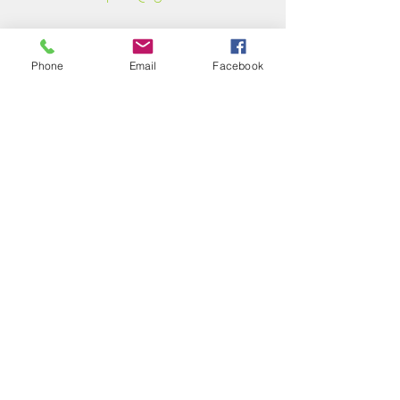
Phone
Email
Facebook
CAKE A P'ART
Tel:
06 23 09 65 33
cakeapart@gmail.com
9 Impasse de l'Industrie
66180 Villeneuve de la Raho
Laboratoire professionnel de pâtisserie
VISITE SUR RENDEZ-VOUS
UNIQUEMENT
N° de Siret :
814 845 251 00028
Cake Design sut Perpignan
Gâteaux personnalisés mariage
et anniversaire
pour particuliers et